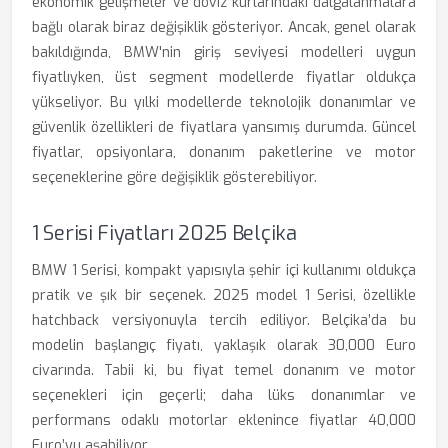
ekonomik gelişmeler ve döviz kurlarındaki dalgalanmalara
bağlı olarak biraz değişiklik gösteriyor. Ancak, genel olarak
bakıldığında, BMW'nin giriş seviyesi modelleri uygun
fiyatlıyken, üst segment modellerde fiyatlar oldukça
yükseliyor. Bu yılki modellerde teknolojik donanımlar ve
güvenlik özellikleri de fiyatlara yansımış durumda. Güncel
fiyatlar, opsiyonlara, donanım paketlerine ve motor
seçeneklerine göre değişiklik gösterebiliyor.
1 Serisi Fiyatları 2025 Belçika
BMW 1 Serisi, kompakt yapısıyla şehir içi kullanımı oldukça
pratik ve şık bir seçenek. 2025 model 1 Serisi, özellikle
hatchback versiyonuyla tercih ediliyor. Belçika’da bu
modelin başlangıç fiyatı, yaklaşık olarak 30,000 Euro
civarında. Tabii ki, bu fiyat temel donanım ve motor
seçenekleri için geçerli; daha lüks donanımlar ve
performans odaklı motorlar eklenince fiyatlar 40,000
Euro’yu aşabiliyor.