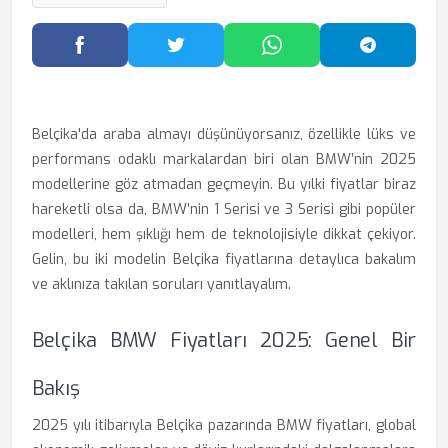
Facebook'ta Paylaş
Twitter'da Paylaş
WhatsApp'ta Paylaş
Telegram
Belçika'da araba almayı düşünüyorsanız, özellikle lüks ve
performans odaklı markalardan biri olan BMW’nin 2025
modellerine göz atmadan geçmeyin. Bu yılki fiyatlar biraz
hareketli olsa da, BMW’nin 1 Serisi ve 3 Serisi gibi popüler
modelleri, hem şıklığı hem de teknolojisiyle dikkat çekiyor.
Gelin, bu iki modelin Belçika fiyatlarına detaylıca bakalım
ve aklınıza takılan soruları yanıtlayalım.
Belçika BMW Fiyatları 2025: Genel Bir
Bakış
2025 yılı itibarıyla Belçika pazarında BMW fiyatları, global