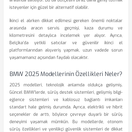
arasında satılıyor. Bu da bütçesini biraz daha geniş tutmak
isteyenler için güzel bir alternatif olabilir.
İkinci el alırken dikkat edilmesi gereken önemli noktalar
arasında aracın servis geçmişi, kaza durumu ve
kilometresini detaylıca incelemek yer alıyor. Ayrıca,
Belçika’da yetkili satıcılar ve güvenilir ikinci el
platformlarından alışveriş yapmak, uzun vadede sorun
yaşamamanız açısından faydalı olacaktır.
BMW 2025 Modellerinin Özellikleri Neler?
2025 modelleri, teknolojik anlamda oldukça gelişmiş.
Güncel BMW’lerde, sürüş destek sistemleri, gelişmiş bilgi-
eğlence sistemleri ve kablosuz bağlantı imkanları
standart hale gelmiş durumda. Ayrıca, elektrikli ve hibrit
seçenekler de arttı, böylece çevreye duyarlı bir sürüş
deneyimi yaşamak mümkün. Bu modellerde, otonom
sürüş özellikleri ve yenilikçi güvenlik sistemleri de dikkat