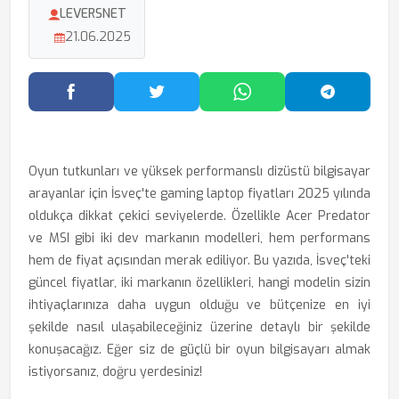
LEVERSNET
21.06.2025
Facebook'ta Paylaş
Twitter'da Paylaş
WhatsApp'ta Paylaş
Telegram
Oyun tutkunları ve yüksek performanslı dizüstü bilgisayar
arayanlar için İsveç'te gaming laptop fiyatları 2025 yılında
oldukça dikkat çekici seviyelerde. Özellikle Acer Predator
ve MSI gibi iki dev markanın modelleri, hem performans
hem de fiyat açısından merak ediliyor. Bu yazıda, İsveç'teki
güncel fiyatlar, iki markanın özellikleri, hangi modelin sizin
ihtiyaçlarınıza daha uygun olduğu ve bütçenize en iyi
şekilde nasıl ulaşabileceğiniz üzerine detaylı bir şekilde
konuşacağız. Eğer siz de güçlü bir oyun bilgisayarı almak
istiyorsanız, doğru yerdesiniz!