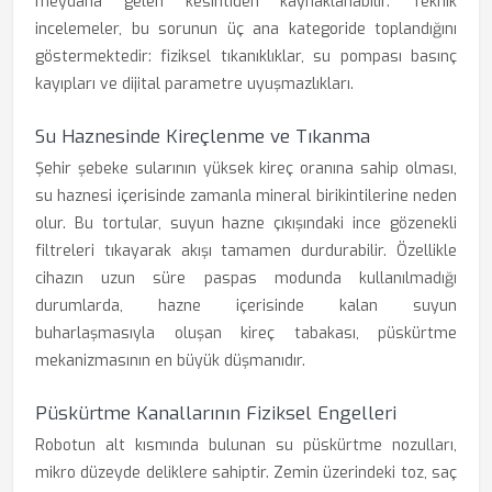
meydana gelen kesintiden kaynaklanabilir. Teknik
incelemeler, bu sorunun üç ana kategoride toplandığını
göstermektedir: fiziksel tıkanıklıklar, su pompası basınç
kayıpları ve dijital parametre uyuşmazlıkları.
Su Haznesinde Kireçlenme ve Tıkanma
Şehir şebeke sularının yüksek kireç oranına sahip olması,
su haznesi içerisinde zamanla mineral birikintilerine neden
olur. Bu tortular, suyun hazne çıkışındaki ince gözenekli
filtreleri tıkayarak akışı tamamen durdurabilir. Özellikle
cihazın uzun süre paspas modunda kullanılmadığı
durumlarda, hazne içerisinde kalan suyun
buharlaşmasıyla oluşan kireç tabakası, püskürtme
mekanizmasının en büyük düşmanıdır.
Püskürtme Kanallarının Fiziksel Engelleri
Robotun alt kısmında bulunan su püskürtme nozulları,
mikro düzeyde deliklere sahiptir. Zemin üzerindeki toz, saç