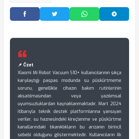
Facebook'ta Paylaş
Twitter'da Paylaş
WhatsApp'ta Paylaş
Telegram
📌 Özet
Xiaomi Mi Robot Vacuum S10+ kullanıcılarının sıkça
karşılaştığı paspas modunda su püskürtmeme
sorunu, genellikle cihazın bakım rutinlerinin
aksatılmasından veya yazılımsal
uyumsuzluklardan kaynaklanmaktadır. Mart 2024
itibarıyla teknik destek platformlarına yansıyan
veriler, su haznesindeki kireçlenme ve püskürtme
kanallarındaki tıkanıklıkların bu arızanın birincil
sebebi olduğunu göstermektedir. Kullanıcıların ilk