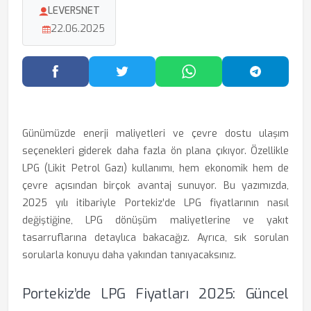
LEVERSNET
22.06.2025
Facebook'ta Paylaş
Twitter'da Paylaş
WhatsApp'ta Paylaş
Telegram
Günümüzde enerji maliyetleri ve çevre dostu ulaşım
seçenekleri giderek daha fazla ön plana çıkıyor. Özellikle
LPG (Likit Petrol Gazı) kullanımı, hem ekonomik hem de
çevre açısından birçok avantaj sunuyor. Bu yazımızda,
2025 yılı itibariyle Portekiz’de LPG fiyatlarının nasıl
değiştiğine, LPG dönüşüm maliyetlerine ve yakıt
tasarruflarına detaylıca bakacağız. Ayrıca, sık sorulan
sorularla konuyu daha yakından tanıyacaksınız.
Portekiz’de LPG Fiyatları 2025: Güncel