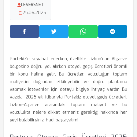
LEVERSNET
25.06.2025
Facebook'ta Paylaş
Twitter'da Paylaş
WhatsApp'ta Paylaş
Telegram
Portekiz'e seyahat ederken, özellikle Lizbon’dan Algarve
bölgesine doğru yol alırken otoyol geçiş ücretleri önemli
bir konu haline gelir. Bu ücretler, yolculuğun toplam
maliyetini doğrudan etkileyebilir ve doğru planlama
yapmak isteyenler için detaylı bilgiye ihtiyaç vardır. Bu
yazıda, 2025 yılı itibarıyla Portekiz otoyol geçiş ücretleri,
Lizbon-Algarve arasındaki toplam maliyet ve bu
yolculukta nelere dikkat etmeniz gerektiği hakkında her
şeyi bulabilirsiniz. Hadi başlayalım!