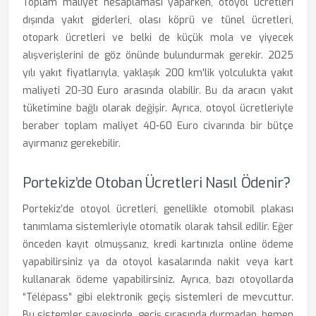
Toplam maliyet hesaplaması yaparken, otoyol ücretleri
dışında yakıt giderleri, olası köprü ve tünel ücretleri,
otopark ücretleri ve belki de küçük mola ve yiyecek
alışverişlerini de göz önünde bulundurmak gerekir. 2025
yılı yakıt fiyatlarıyla, yaklaşık 200 km'lik yolculukta yakıt
maliyeti 20-30 Euro arasında olabilir. Bu da aracın yakıt
tüketimine bağlı olarak değişir. Ayrıca, otoyol ücretleriyle
beraber toplam maliyet 40-60 Euro civarında bir bütçe
ayırmanız gerekebilir.
Portekiz’de Otoban Ücretleri Nasıl Ödenir?
Portekiz’de otoyol ücretleri, genellikle otomobil plakası
tanımlama sistemleriyle otomatik olarak tahsil edilir. Eğer
önceden kayıt olmuşsanız, kredi kartınızla online ödeme
yapabilirsiniz ya da otoyol kasalarında nakit veya kart
kullanarak ödeme yapabilirsiniz. Ayrıca, bazı otoyollarda
“Télépass” gibi elektronik geçiş sistemleri de mevcuttur.
Bu sistemler sayesinde, geçiş sırasında durmadan, hemen