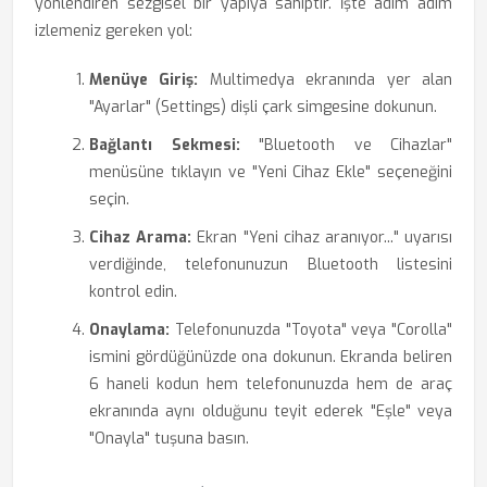
yönlendiren sezgisel bir yapıya sahiptir. İşte adım adım
izlemeniz gereken yol:
Menüye Giriş:
Multimedya ekranında yer alan
"Ayarlar" (Settings) dişli çark simgesine dokunun.
Bağlantı Sekmesi:
"Bluetooth ve Cihazlar"
menüsüne tıklayın ve "Yeni Cihaz Ekle" seçeneğini
seçin.
Cihaz Arama:
Ekran "Yeni cihaz aranıyor..." uyarısı
verdiğinde, telefonunuzun Bluetooth listesini
kontrol edin.
Onaylama:
Telefonunuzda "Toyota" veya "Corolla"
ismini gördüğünüzde ona dokunun. Ekranda beliren
6 haneli kodun hem telefonunuzda hem de araç
ekranında aynı olduğunu teyit ederek "Eşle" veya
"Onayla" tuşuna basın.