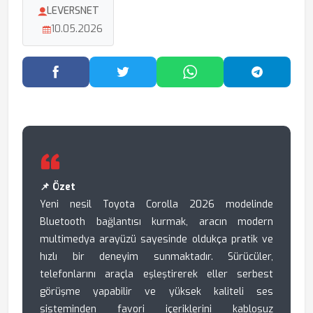
LEVERSNET
10.05.2026
Facebook'ta Paylaş
Twitter'da Paylaş
WhatsApp'ta Paylaş
Telegram
📌 Özet
Yeni nesil Toyota Corolla 2026 modelinde
Bluetooth bağlantısı kurmak, aracın modern
multimedya arayüzü sayesinde oldukça pratik ve
hızlı bir deneyim sunmaktadır. Sürücüler,
telefonlarını araçla eşleştirerek eller serbest
görüşme yapabilir ve yüksek kaliteli ses
sisteminden favori içeriklerini kablosuz