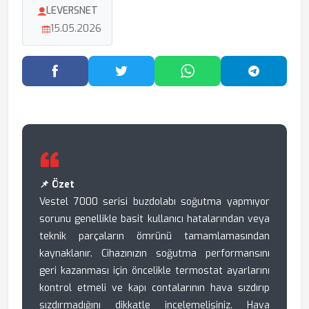
LEVERSNET
15.05.2026
Facebook'ta Paylaş
Twitter'da Paylaş
WhatsApp'ta Paylaş
Telegram
📌 Özet
Vestel 7000 serisi buzdolabı soğutma yapmıyor
sorunu genellikle basit kullanıcı hatalarından veya
teknik parçaların ömrünü tamamlamasından
kaynaklanır. Cihazınızın soğutma performansını
geri kazanması için öncelikle termostat ayarlarını
kontrol etmeli ve kapı contalarının hava sızdırıp
sızdırmadığını dikkatle incelemelisiniz. Hava