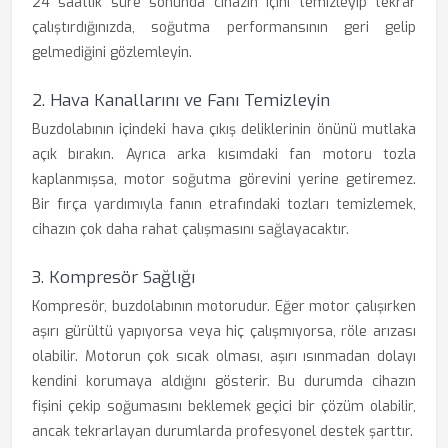
24 saatlik süre sonunda cihazın içini temizleyip tekrar
çalıştırdığınızda, soğutma performansının geri gelip
gelmediğini gözlemleyin.
2. Hava Kanallarını ve Fanı Temizleyin
Buzdolabının içindeki hava çıkış deliklerinin önünü mutlaka
açık bırakın. Ayrıca arka kısımdaki fan motoru tozla
kaplanmışsa, motor soğutma görevini yerine getiremez.
Bir fırça yardımıyla fanın etrafındaki tozları temizlemek,
cihazın çok daha rahat çalışmasını sağlayacaktır.
3. Kompresör Sağlığı
Kompresör, buzdolabının motorudur. Eğer motor çalışırken
aşırı gürültü yapıyorsa veya hiç çalışmıyorsa, röle arızası
olabilir. Motorun çok sıcak olması, aşırı ısınmadan dolayı
kendini korumaya aldığını gösterir. Bu durumda cihazın
fişini çekip soğumasını beklemek geçici bir çözüm olabilir,
ancak tekrarlayan durumlarda profesyonel destek şarttır.