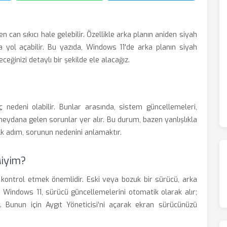
n can sıkıcı hale gelebilir. Özellikle arka planın aniden siyah
a yol açabilir. Bu yazıda, Windows 11'de arka planın siyah
eğinizi detaylı bir şekilde ele alacağız.
 nedeni olabilir. Bunlar arasında, sistem güncellemeleri,
meydana gelen sorunlar yer alır. Bu durum, bazen yanlışlıkla
 İlk adım, sorunun nedenini anlamaktır.
Miyim?
ı kontrol etmek önemlidir. Eski veya bozuk bir sürücü, arka
 Windows 11, sürücü güncellemelerini otomatik olarak alır;
 Bunun için Aygıt Yöneticisi’ni açarak ekran sürücünüzü