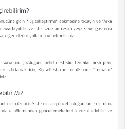
çirebilirim?
enüsüne gidin. "Kişiselleştirme" sekmesine tıklayın ve "Arka
ar ayarlayabilir ve isterseniz bir resim veya slayt gösterisi
sa, diğer çözüm yollarına yönelmelisiniz.
lan sorununu çözdüğünü belirtmektedir. Temalar, arka plan,
nızı sıfırlamak için, Kişiselleştirme menüsünde "Temalar"
niz.
bilir Mi?
larını çözebilir. Sisteminizin güncel olduğundan emin olun.
date bölümünden güncellemelerinizi kontrol edebilir ve