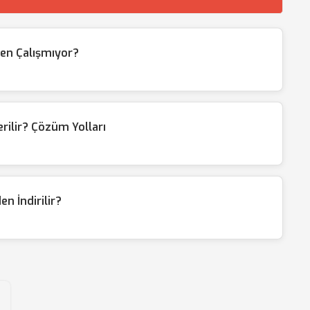
den Çalışmıyor?
rilir? Çözüm Yolları
n İndirilir?