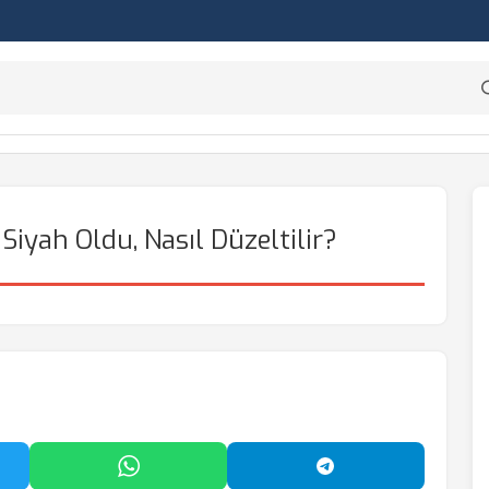
iyah Oldu, Nasıl Düzeltilir?
'da Paylaş
WhatsApp'ta Paylaş
Telegram'da Payl