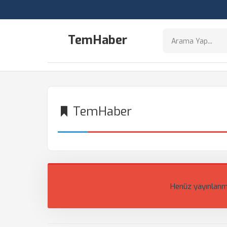
TemHaber
TemHaber
Henüz yayınlanm