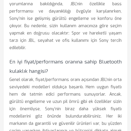
yorumlarına bakıldığında, JBL’nin özellikle bass
performansı ve dayanıklılığı övgüyle karşılanırken,
Sony’nin ise gelişmiş gürültü engelleme ve konforu öne
çıkıyor. Bu nedenle, sizin kullanım amacınıza göre seçim
yapmak en doğrusu olacaktır: Spor ve hareketli yaşam
tarzı için JBL, seyahat ve ofis kullanımı için Sony tercih
edilebilir.
En iyi fiyat/performans oranına sahip Bluetooth
kulaklık hangisi?
Genel olarak, fiyat/performans oranı açısından JBL’nin orta
seviyedeki modelleri oldukça başarılı. Hem uygun fiyatlı
hem de tatmin edici performans sunuyorlar. Ancak,
gürültü engelleme ve uzun pil ömrü gibi ek özellikler sizin
için önemliyse, Sony’nin biraz daha yüksek fiyatlı
modellerini göz önünde bulundurabilirsiniz. Her iki
markanın da garantili ve güvenilir ürünleri var, bu yüzden
seçim yaparken ihtiyaçlarınızı ve bütçenizi dikkate almak